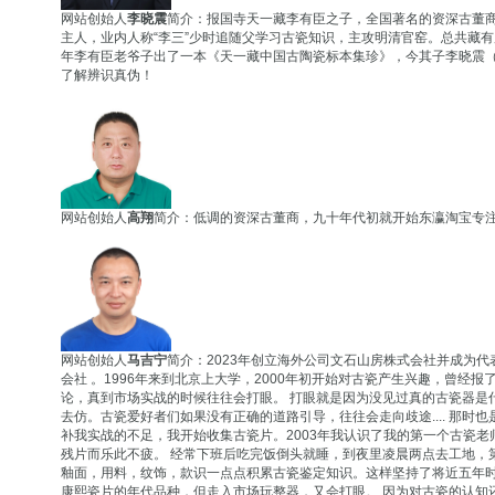
网站创始人
李晓震
简介：报国寺天一藏李有臣之子，全国著名的资深古董商
主人，业内人称“李三”少时追随父学习古瓷知识，主攻明清官窑。总共藏有
年李有臣老爷子出了一本《天一藏中国古陶瓷标本集珍》，今其子李晓震
了解辨识真伪！
网站创始人
高翔
简介：低调的资深古董商，九十年代初就开始东瀛淘宝专
网站创始人
马吉宁
简介：2023年创立海外公司文石山房株式会社并成为代表
会社 。1996年来到北京上大学，2000年初开始对古瓷产生兴趣，曾
论，真到市场实战的时候往往会打眼。 打眼就是因为没见过真的古瓷器是
去仿。古瓷爱好者们如果没有正确的道路引导，往往会走向歧途.... 那
补我实战的不足，我开始收集古瓷片。2003年我认识了我的第一个古瓷
残片而乐此不疲。 经常下班后吃完饭倒头就睡，到夜里凌晨两点去工地，第
釉面，用料，纹饰，款识一点点积累古瓷鉴定知识。这样坚持了将近五年
康熙瓷片的年代品种，但走入市场玩整器，又会打眼。 因为对古瓷的认知还