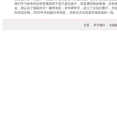
我们学习标本的目的是整器而不是只是玩瓷片，但是遇到很多瓶颈，没有领
会，我认识了报国寺天一藏李有臣，并拜师学艺，进入了古玩行圈子。开始在
外回流文物，2015年开始跑日本拍卖， 活跃在古玩拍卖市场实战的一线。
主页
关于我们
古瓷