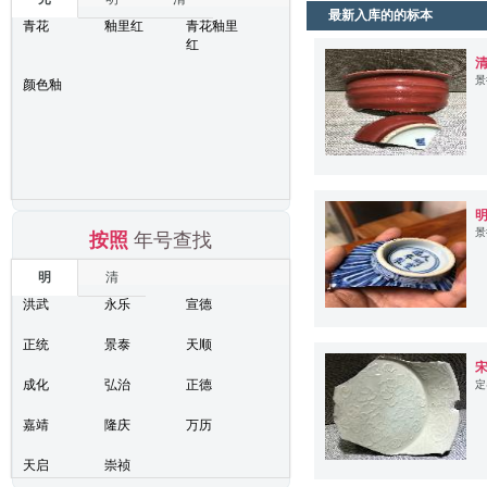
最新入库的的标本
青花
釉里红
青花釉里
红
景
颜色釉
景
按照
年号查找
明
清
洪武
永乐
宣德
正统
景泰
天顺
成化
弘治
正德
定
嘉靖
隆庆
万历
天启
崇祯