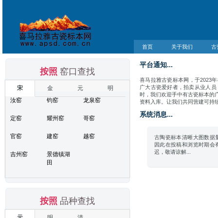
首页
关于我们
古
平台通知...
按照
窑口查找
喜马拉雅古瓷标本网，于2023
广大古瓷爱好者，拍卖从业人员
宋
金
元
明
时，我们欢迎手中有古瓷标本的
汝窑
钧窑
龙泉窑
资料入库。让我们共同营建可持续发
系统消息...
定窑
耀州窑
哥窑
官窑
建窑
越窑
古陶瓷标本清晰大图数据
因此在投稿和浏览时期会
迟，敬请谅解...
吉州窑
景德镇湖
田
按照
品种查找
元
明
清