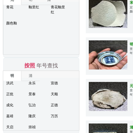
青花
釉里红
青花釉里
定
颜
红
颜色釉
景
年
按照
年号查找
明
清
洪武
永乐
宣德
景
正统
景泰
天顺
年
成化
弘治
正德
嘉靖
隆庆
万历
天启
崇祯
景