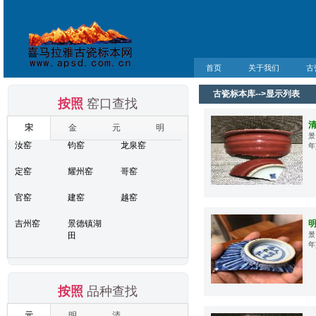
首页
关于我们
古
古瓷标本库-->显示列表
按照
窑口查找
宋
金
元
明
景
汝窑
钧窑
龙泉窑
年
定窑
耀州窑
哥窑
官窑
建窑
越窑
吉州窑
景德镇湖
田
景
年
按照
品种查找
元
明
清