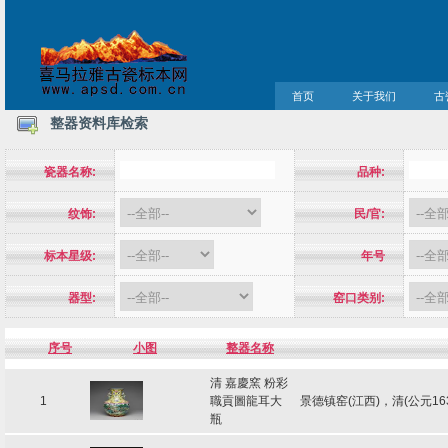
首页
关于我们
古
整器资料库检索
瓷器名称:
品种:
纹饰:
民/官:
标本星级:
年号
器型:
窑口类别:
序号
小图
整器名称
清 嘉慶窯 粉彩
1
職貢圖龍耳大
景德镇窑(江西)，清(公元16
瓶