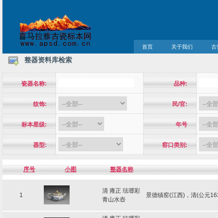
首页
关于我们
古
整器资料库检索
瓷器名称:
品种:
纹饰:
民/官:
标本星级:
年号
器型:
窑口类别:
序号
小图
整器名称
清 雍正 琺瑯彩
1
景德镇窑(江西)，清(公元16
青山水壺