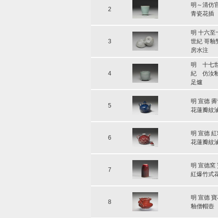
明～清仿
2
青瓷花插
明 十六至
3
世紀 哥釉
房水注
明 十七
4
紀 仿汝
足爐
明 宣德 
5
花蓮瓣紋
明 宣德 
6
花蓮瓣紋
明 宣德窯
7
紅爆竹式
明 宣德 
8
釉僧帽壺