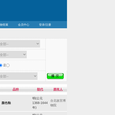
物馆展
会员中心
登录/注册
是
品种
朝代
拥有人
明(公元
台北故宫博
颜色釉
1368-1644
物院
年)