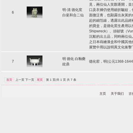
見，兩位仙人笑顏逐開，並
明-清 德化窯
口及衣褲仍使用細折皺紋，
6
白瓷和合二仙
面微泛青，也顯露出灰黃的
起的細笵線，透露出此品經
的寶盒，是德化窯生產用以外
Shipwreck）、頭頓號（Vun
沉船的出土品，同時兩位仙
之日本蒔繪漆盒和中國其他
展覽中用以說明異文化衝擊
明 德化 白釉夔
7
德化窑，明(公元1368-16
紋鼎
首页
上一页 下一页
尾页
第 1 页/共 1 页 共 7 条
主页
关于我们
古