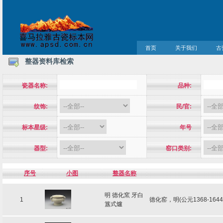
首页
关于我们
古
整器资料库检索
瓷器名称:
品种:
纹饰:
民/官:
标本星级:
年号
器型:
窑口类别:
序号
小图
整器名称
明 德化窯 牙白
1
德化窑，明(公元1368-16
簋式爐