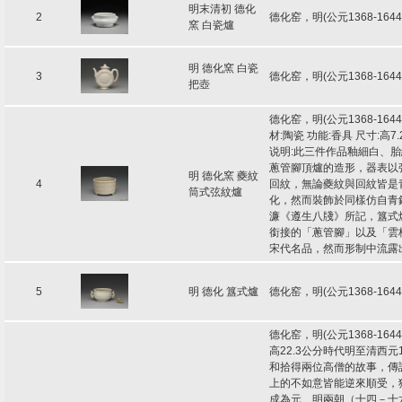
明末清初 德化
2
德化窑，明(公元1368-16
窯 白瓷爐
明 德化窯 白瓷
3
德化窑，明(公元1368-16
把壺
德化窑，明(公元1368-16
材:陶瓷 功能:香具 尺寸:高7.
说明:此三件作品釉細白、
蔥管腳頂爐的造形，器表以
明 德化窯 夔紋
4
回紋，無論夔紋與回紋皆是
筒式弦紋爐
化，然而裝飾於同樣仿自青
濂《遵生八牋》所記，簋式
銜接的「蔥管腳」以及「雲
宋代名品，然而形制中流露
5
明 德化 簋式爐
德化窑，明(公元1368-16
德化窑，明(公元1368-1
高22.3公分時代明至清西
和拾得兩位高僧的故事，傳
上的不如意皆能逆來順受，
成為元、明兩朝（十四－十