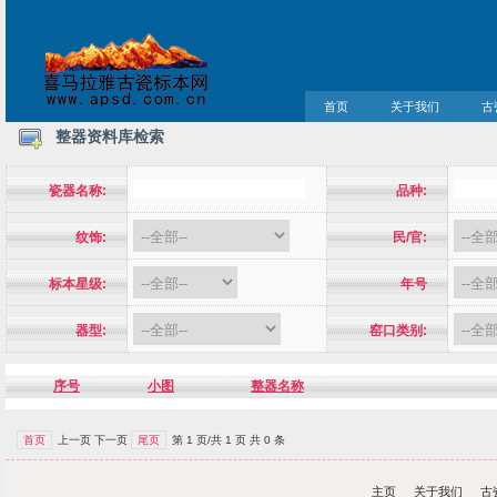
首页
关于我们
古
整器资料库检索
瓷器名称:
品种:
纹饰:
民/官:
标本星级:
年号
器型:
窑口类别:
序号
小图
整器名称
首页
上一页 下一页
尾页
第 1 页/共 1 页 共 0 条
主页
关于我们
古