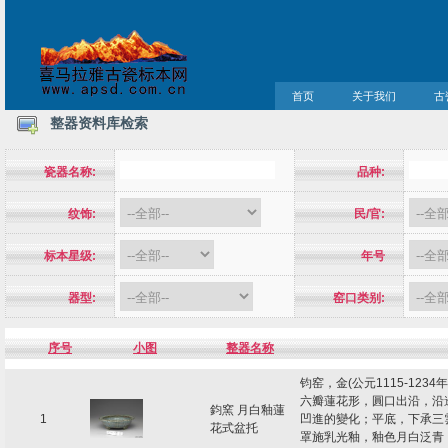
首页
关于我们
古
整器资料库检索
瓷器名称:
品种:
纹饰:
民/官:
标本星级:
年号
器型:
窑口类别:
序号
小图
整器名称
钧窑，金(公元1115-1234
六瓣蓮花形，圓口出沿，沿
鈞窯 月白釉蓮
1
凹進的變化；平底，下承三
花式盆托
罩施乳光釉，釉色月白泛青