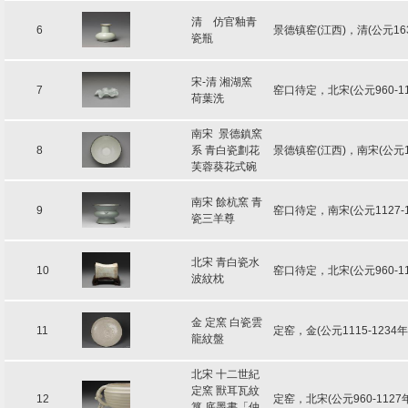
清 仿官釉青
6
景德镇窑(江西)，清(公元16
瓷瓶
宋-清 湘湖窯
7
窑口待定，北宋(公元960-
荷葉洗
南宋 景德鎮窯
8
系 青白瓷劃花
景德镇窑(江西)，南宋(公元1
芙蓉葵花式碗
南宋 餘杭窯 青
9
窑口待定，南宋(公元1127-
瓷三羊尊
北宋 青白瓷水
10
窑口待定，北宋(公元960-
波紋枕
金 定窯 白瓷雲
11
定窑，金(公元1115-123
龍紋盤
北宋 十二世紀
定窯 獸耳瓦紋
12
定窑，北宋(公元960-112
簋 底墨書「仲