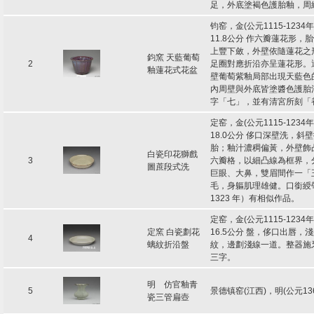
足，外底塗褐色護胎釉，周
钧窑，金(公元1115-1234
11.8公分 作六瓣蓮花形
上豐下斂，外壁依隨蓮花之
鈞窯 天藍葡萄
2
足圈對應折沿亦呈蓮花形。
釉蓮花式花盆
壁葡萄紫釉局部出現天藍色
內周壁與外底皆塗醬色護胎
字「七」，並有清宮所刻「
定窑，金(公元1115-1234
18.0公分 侈口深壁洗，
胎；釉汁濃稠偏黃，外壁飾
白瓷印花獅戲
3
六瓣格，以細凸線為框界，
圖蔗段式洗
巨眼、大鼻，雙眉間作一「
毛，身軀肌理雄健。口銜綬
1323 年）有相似作品。
定窑，金(公元1115-1234
定窯 白瓷劃花
16.5公分 盤，侈口出唇
4
螭紋折沿盤
紋，邊劃淺線一道。整器施
三字。
明 仿官釉青
5
景德镇窑(江西)，明(公元13
瓷三管扁壺