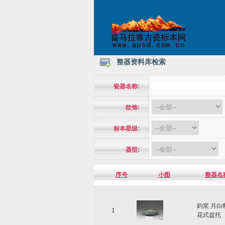
整器资料库检索
瓷器名称:
纹饰:
标本星级:
器型:
序号
小图
整器名
鈞窯 月白
1
花式盆托